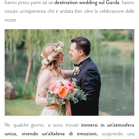
hanno preso parte ad un
destination wedding sul Garda
, hanno
vissuto un'esperienza che è andata ben oltre la celebrazione delle
nozze.
Per qualche giorno, si sono trovati
immersi in un'atmosfera
unica, vivendo un'altalena di emozioni,
scoprendo una