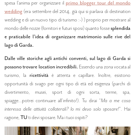
spesa l'anima per organizzare il
primo blogger tour del mondo
wedding
(era settembre del 2014, già qui si parlava di destination
wedding e di un nuovo tipo di turismo :-) ) proprio per mostrare al
mondo delle nozze (fornitori e futuri sposi) quanto fosse
splendida
e praticabile l'idea di organizzare matrimonio sulle rive del
lago di Garda.
Dalle ville storiche agli antichi conventi, sul lago di Garda si
possono trovare location incredibili.
Essendo una zona vocata al
turismo, la
ricettività
è attenta e capillare. Inoltre, esistono
opportunità di svago per ogni tipo di età ed esigenza (parchi di
divertimento, musei, sport di ogni sorta, terme, spa,
spiagge...potrei continuare all'infinito!). Tu dirai “
Ma a me cosa
interessa delle attività collaterali? Io mi devo solo sposare!
”. Hai
ragione,
TU
ti devi sposare. Ma i tuoi ospiti?