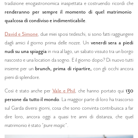
tradizione enogastronomica inaspettata e costruendo ricordi che
renderanno per sempre il momento di quel matrimonio
qualcosa di condiviso e indimenticabile
.
David e Simone
, due miei sposi tedeschi, si sono fatti raggiungere
dagli amici il giorno prima delle nozze. Un
venerdì sera a piedi
nudi su una spiaggia
in riva al lago, un sabato vissuto tra un borgo
nascosto e una location da sogno. E il giorno dopo? Di nuovo tutti
insieme per un
brunch, prima di ripartire,
con gli occhi ancora
pieni di splendore.
Così è stato anche per
Vale e Phil
, che hanno portato qui
130
persone da tutto il mondo
. La maggior parte di loro ha trascorso
sul Garda diversi giorni, cosa che sono convinta contribuisca a far
dire loro, ancora oggi a quasi tre anni di distanza, che quel
matrimonio è stato “
pure magic
”.