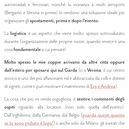
autostradali e ferroviari, nonché la vicinanza a molti aeroporti
(Bergamo e Verona in primis) lo rendono una soluzione ideale per
organizzare gli
spostamenti, prima e dopo l'evento.
La
logistica
è un aspetto che viene molto spesso sottovalutato
durante l'organizzazione delle proprie nozze, quando invece è una
cosa
fondamentale
a cui pensare!
Molto spesso le mie coppie arrivano da altre città oppure
dall'estero per sposarsi qui sul Garda
(o a
Verona
, il cui centro
storico è uno dei più affascinanti ed è abbracciata da colli e distese
di vigneti, come ti può mostrare il matrimonio di
Evy e Andrea
).
La cosa che più mi rende orgogliosa, è
sentire i commenti degli
ospiti
riguardo alla location (non solo quella dell'evento).
Dall'Inghilterra, dalla Germania, dal Belgio (
guarda questi quanto
se lo sono goduto il lago!
) o anche solo da Milano, gli invitati che