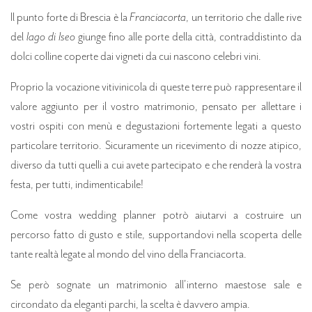
Il punto forte di Brescia è la
Franciacorta
, un territorio che dalle rive
del
lago di Iseo
giunge fino alle porte della città, contraddistinto da
dolci colline coperte dai vigneti da cui nascono celebri vini.
Proprio la vocazione vitivinicola di queste terre può rappresentare il
valore aggiunto per il vostro matrimonio, pensato per allettare i
vostri ospiti con menù e degustazioni fortemente legati a questo
particolare territorio. Sicuramente un ricevimento di nozze atipico,
diverso da tutti quelli a cui avete partecipato e che renderà la vostra
festa, per tutti, indimenticabile!
Come vostra
wedding planner
potrò aiutarvi a costruire un
percorso fatto di gusto e stile, supportandovi nella scoperta delle
tante realtà legate al mondo del vino della Franciacorta.
Se però sognate un matrimonio all'interno maestose sale e
circondato da eleganti parchi, la scelta è davvero ampia.