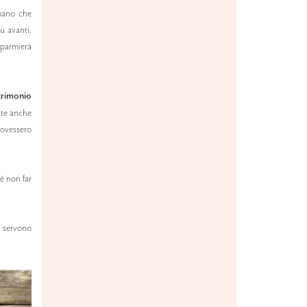
 mano che
ù avanti,
sparmierà
atrimonio
nate anche
dovessero
 è non far
 servono