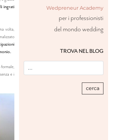
 ingrati
Wedpreneur Academy
per i professionisti
del mondo wedding
a volta,
nalizzato
cipazioni
TROVA NEL BLOG
imonio.
o formale,
senza e i