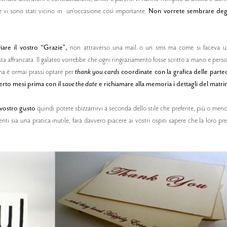
he vi sono stati vicino in un'occasione così importante.
Non vorrete sembrare degli
are il vostro “Grazie”,
non attraverso una mail o un sms ma come si faceva un
a affrancata. Il galateo vorrebbe che ogni ringraziamento fosse scritto a mano e perso
ma è ormai prassi optare per
thank you cards
coordinate con la grafica delle parte
erto mesi prima con il
save the date
e richiamare alla memoria i dettagli del matr
vostro gusto
quindi potete sbizzarrirvi a seconda dello stile che preferite, più o men
i sia una pratica inutile, farà davvero piacere ai vostri ospiti sapere che la loro pre