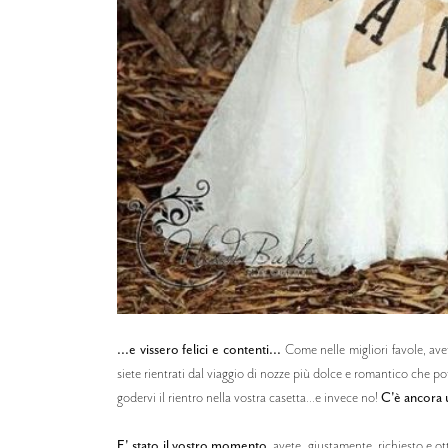
...e vissero felici e contenti...
Come nelle migliori favole, avet
siete rientrati dal viaggio di nozze più dolce e romantico che p
godervi il rientro nella vostra casetta...e invece no!
C'è ancora u
E' stato il vostro momento
, avete, giustamente, richiesto e o