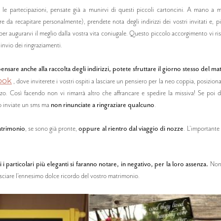
le partecipazioni, pensate già a munirvi di questi piccoli cartoncini. A mano a
 da recapitare personalmente), prendete nota degli indirizzi dei vostri invitati e, pi
 per augurarvi il meglio dalla vostra vita coniugale. Questo piccolo accorgimento vi ri
'invio dei ringraziamenti.
ensare anche alla raccolta degli indirizzi, potete sfruttare il giorno stesso del m
ook
, dove inviterete i vostri ospiti a lasciare un pensiero per la neo coppia, posizio
rizzo. Così facendo non vi rimarrà altro che affrancare e spedire la missiva! Se poi 
 o inviate un sms ma
non rinunciate a ringraziare qualcuno
.
atrimonio
, se sono già pronte,
oppure al rientro dal viaggio di nozze
. L'importante
 particolari più eleganti si faranno notare, in negativo, per la loro assenza.
Non
 lasciare l'ennesimo dolce ricordo del vostro matrimonio.