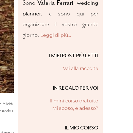
Sono
Valeria Ferrari
,
wedding
, e sono qui per
planner
organizzare il vostro grande
giorno.
Leggi di più...
I MIEI POST PIÙ LETTI
Vai alla raccolta
IN REGALO PER VOI
Il mini corso gratuito
felicità,
Mi sposo, e adesso?
ensando a
IL MIO CORSO
, è giusto