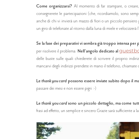
Come organizzarsi?
Al momento di far stampare, o creare, 
consegnerete le partecipazioni (che, ricordiamolo, sono sempre
anche di chi vi invierà un mazzo di fiori o un piccolo pensiero
un giro di telefonate al ritorno dalla luna di miele e velocizzerà l
Se la fase dei preparativi vi sembra già troppo intensa per p
guestb
per risolvere il problema.
Nell'angolo dedicato al
delle buste sulle quali chiederete di scrivere il proprio indi
mancarvi degli indirizzi prendete in mano il telefono, chiamate
Le
thank you card
possono essere inviate subito dopo il m
passare dei mesi e non essere pigri :-)
Le
thank you card
sono un piccolo dettaglio, ma come tutti i
frasi ad effetto, un semplice e sincero Grazie sarà sufficiente a