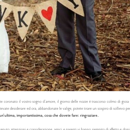
e coronato il vostro sogno d'amore, il giorno delle nozze è trascorso colmo di gioia e 
otevate desiderare ed ora, abbandonate le valige, potete tirare un sospiro di sollievo p
n'ultima, importantissima, cosa che dovete fare: ringraziare.
ttenuto attenzioni e considerazione, amici e parenti vi hanno riempito di affetto e doni