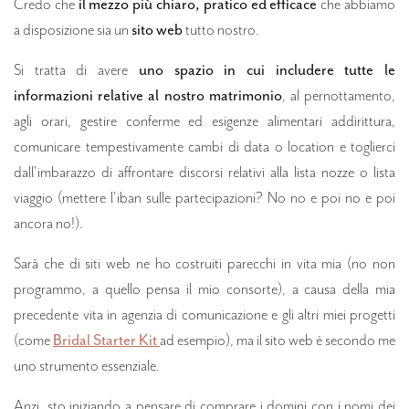
Credo che
il mezzo più chiaro, pratico ed efficace
che abbiamo
a disposizione sia un
sito web
tutto nostro.
Si tratta di avere
uno spazio in cui includere tutte le
informazioni relative al nostro matrimonio
, al pernottamento,
agli orari, gestire conferme ed esigenze alimentari addirittura,
comunicare tempestivamente cambi di data o location e toglierci
dall'imbarazzo di affrontare discorsi relativi alla lista nozze o lista
viaggio (mettere l'iban sulle partecipazioni? No no e poi no e poi
ancora no!).
Sarà che di siti web ne ho costruiti parecchi in vita mia (no non
programmo, a quello pensa il mio consorte), a causa della mia
precedente vita in agenzia di comunicazione e gli altri miei progetti
(come
Bridal Starter Kit
ad esempio), ma il sito web è secondo me
uno strumento essenziale.
Anzi, sto iniziando a pensare di comprare i domini con i nomi dei