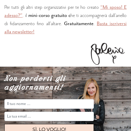
Per tutti gli altri step organizzativi per te ho creato
“Mi sposo! E
adesso?”
,
il
mini-corso gratuito c
he ti accompagnerà dall'anello
di fidanzamento fino all'altare.
Gratuitamente
.
Basta iscriversi
alla newsletter!
Non perderti gli
aggiornamenti!