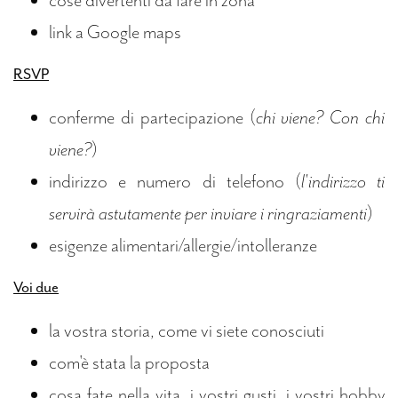
cose divertenti da fare in zona
link a Google maps
RSVP
conferme di partecipazione (
chi viene? Con chi
viene?
)
indirizzo e numero di telefono (
l'indirizzo ti
servirà astutamente per inviare i ringraziamenti
)
esigenze alimentari/allergie/intolleranze
Voi due
la vostra storia, come vi siete conosciuti
com'è stata la proposta
cosa fate nella vita, i vostri gusti, i vostri hobby