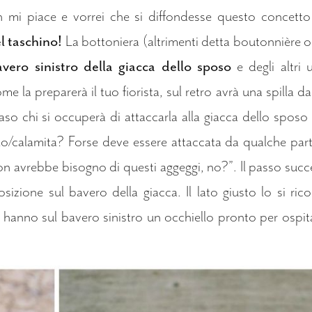
mi piace e vorrei che si diffondesse questo concetto 
l taschino!
La bottoniera (altrimenti detta boutonnière 
avero sinistro della giacca dello sposo
e degli altri 
 la preparerà il tuo fiorista, sul retro avrà una spilla da
aso chi si occuperà di attaccarla alla giacca dello sposo
llo/calamita? Forse deve essere attaccata da qualche par
non avrebbe bisogno di questi aggeggi, no?”. Il passo succ
sizione sul bavero della giacca. Il lato giusto lo si ric
a hanno sul bavero sinistro un occhiello pronto per ospit