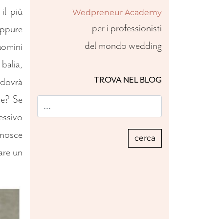
il più
Wedpreneur Academy
per i professionisti
oppure
del mondo wedding
uomini
 balia,
TROVA NEL BLOG
 dovrà
te? Se
essivo
onosce
are un