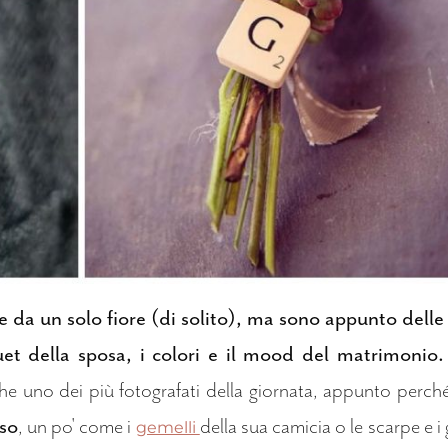
 da un solo fiore (di solito), ma sono appunto delle
et della sposa, i colori e il mood del matrimonio.
che uno dei più fotografati della giornata, appunto perch
oso
, un po' come i
della sua camicia o le scarpe e i g
gemelli