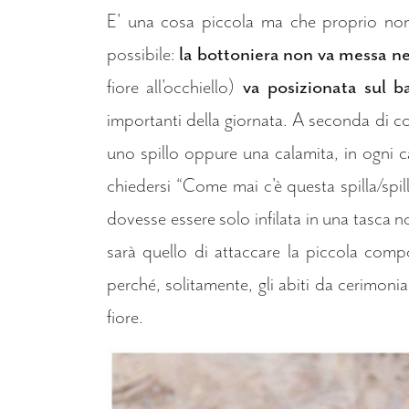
E' una cosa piccola ma che proprio non 
possibile:
la bottoniera non va messa ne
fiore all'occhiello)
va posizionata sul b
importanti della giornata. A seconda di come
uno spillo oppure una calamita, in ogni c
chiedersi “Come mai c'è questa spilla/spi
dovesse essere solo infilata in una tasca 
sarà quello di attaccare la piccola compo
perché, solitamente, gli abiti da cerimoni
fiore.