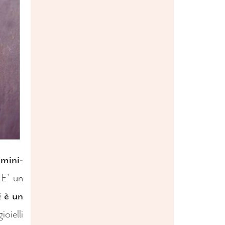
 mini-
E' un
é
è un
ioielli